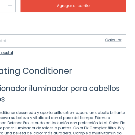
Cambiar CP
 CP:
o
Calcular
 postal
ating Conditioner
ionador iluminador para cabellos
es
ditioner desenreda y aporta brillo extremo, para un cabello brillante
serva su belleza y vitalidad con el paso del tiempo. Fórmula
an Defence Pro: escudo antipolución con protección total. Shine Fix
 poder iluminador de raíces a puntas. Color Fix Complex: filtro UV y
ra una belleza del color más duradera. Complejo multivitamínico: