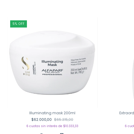
5
%
OFF
Illuminating mask 200ml
Extraord
$62.000,00
$65.315,00
6
cuotas sin interés de
$10.333,33
6
cuo