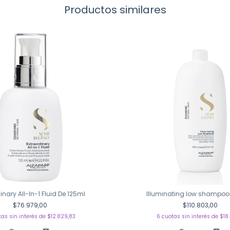
Productos similares
inary All-In-1 Fluid De 125ml
Illuminating low shampoo
$76.979,00
$110.803,00
tas sin interés de
$12.829,83
6
cuotas sin interés de
$18.