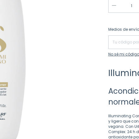
Entregas para el
Medios de enví
No sé mi código
Illumin
Acondic
normal
Illuminating Con
y ligero que con
vegana. Con Urb
Complex: 24 h de
antioxidante pa