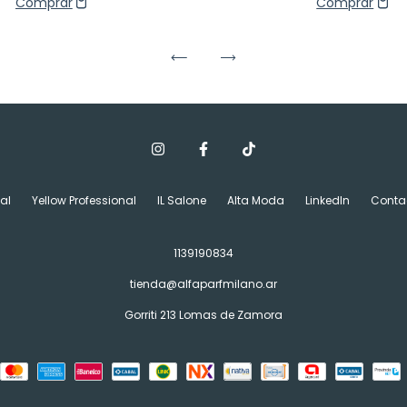
al
Yellow Professional
IL Salone
Alta Moda
LinkedIn
Conta
1139190834
tienda@alfaparfmilano.ar
Gorriti 213 Lomas de Zamora