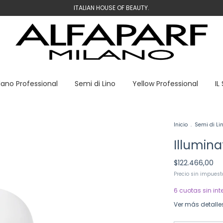
ITALIAN HOUSE OF BEAUTY.
lano Professional
Semi di Lino
Yellow Professional
IL
Inicio
.
Semi di Li
Illumina
$122.466,00
Precio sin impues
6
cuotas sin int
Ver más detalle