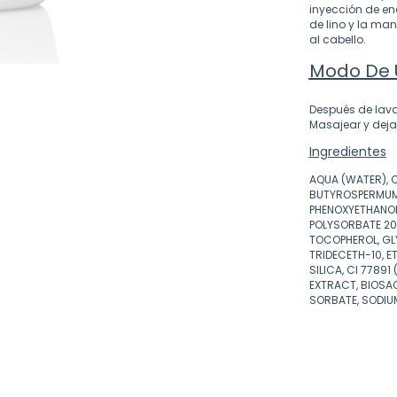
inyección de ene
de lino y la man
al cabello.
Modo De 
Después de lavar
Masajear y deja
Ingredientes
AQUA (WATER), 
BUTYROSPERMUM P
PHENOXYETHANOL
POLYSORBATE 20
TOCOPHEROL, GL
TRIDECETH-10, ET
SILICA, CI 77891
EXTRACT, BIOSAC
SORBATE, SODIU