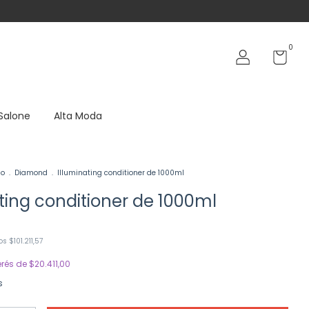
0
 Salone
Alta Moda
no
.
Diamond
.
Illuminating conditioner de 1000ml
ting conditioner de 1000ml
tos
$101.211,57
erés de
$20.411,00
s