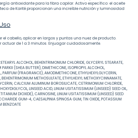
rgía antioxidante para la fibra capilar. Activo específico: el aceite
teca de Karité proporcionan una increíble nutrición y luminosidad
Uso
 el cabello, aplicar en largos y puntas una nuez de producto.
r actuar de 1 a 3 minutos. Enjuagar cuidadosamente.
CETEARYL ALCOHOL, BEHENTRIMONIUM CHLORIDE, GLYCERYL STEARATE,
ARKII (SHEA BUTTER), DIMETHICONE, ISOPROPYL ALCOHOL,
, PARFUM (FRAGRANCE), AMODIMETHICONE, ETHYLHEXYLGLYCERIN,
, BEHENTRIMONIUM METHOSULFATE, ETHYLHEXYL METHOXYCINNAMATE,
YCERIN, CALCIUM ALUMINUM BOROSILICATE, CETRIMONIUM CHLORIDE,
HOXYDIGLYCOL, LINSEED ACID, LINUM USITATISSIMUM (LINSEED) SEED OIL,
 (TITANIUM DIOXIDE), CARNOSINE, LINUM USITATISSIMUM (LINSEED) SEED
CHARIDE GUM-4, CAESALPINIA SPINOSA GUM, TIN OXIDE, POTASSIUM
M BENZOATE