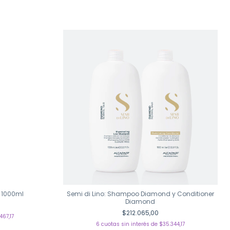
 1000ml
Semi di Lino: Shampoo Diamond y Conditioner
Diamond
$212.065,00
467,17
6
cuotas sin interés de
$35.344,17