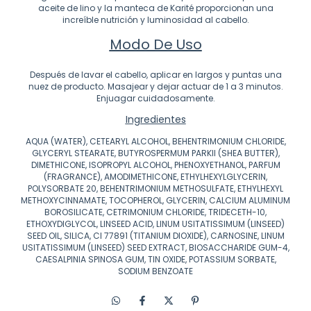
aceite de lino y la manteca de Karité proporcionan una
increíble nutrición y luminosidad al cabello.
Modo De Uso
Después de lavar el cabello, aplicar en largos y puntas una
nuez de producto. Masajear y dejar actuar de 1 a 3 minutos.
Enjuagar cuidadosamente.
Ingredientes
AQUA (WATER), CETEARYL ALCOHOL, BEHENTRIMONIUM CHLORIDE,
GLYCERYL STEARATE, BUTYROSPERMUM PARKII (SHEA BUTTER),
DIMETHICONE, ISOPROPYL ALCOHOL, PHENOXYETHANOL, PARFUM
(FRAGRANCE), AMODIMETHICONE, ETHYLHEXYLGLYCERIN,
POLYSORBATE 20, BEHENTRIMONIUM METHOSULFATE, ETHYLHEXYL
METHOXYCINNAMATE, TOCOPHEROL, GLYCERIN, CALCIUM ALUMINUM
BOROSILICATE, CETRIMONIUM CHLORIDE, TRIDECETH-10,
ETHOXYDIGLYCOL, LINSEED ACID, LINUM USITATISSIMUM (LINSEED)
SEED OIL, SILICA, CI 77891 (TITANIUM DIOXIDE), CARNOSINE, LINUM
USITATISSIMUM (LINSEED) SEED EXTRACT, BIOSACCHARIDE GUM-4,
CAESALPINIA SPINOSA GUM, TIN OXIDE, POTASSIUM SORBATE,
SODIUM BENZOATE