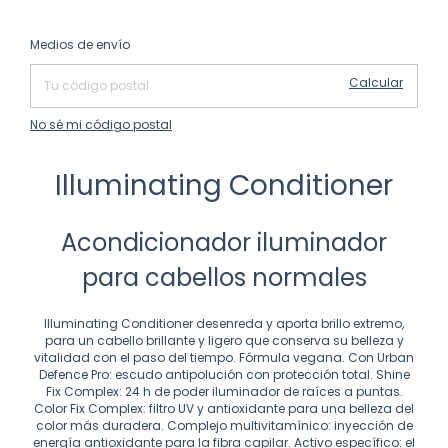
Cambiar CP
Entregas para el CP:
Medios de envío
Calcular
No sé mi código postal
Illuminating Conditioner
Acondicionador iluminador
para cabellos normales
Illuminating Conditioner desenreda y aporta brillo extremo,
para un cabello brillante y ligero que conserva su belleza y
vitalidad con el paso del tiempo. Fórmula vegana. Con Urban
Defence Pro: escudo antipolución con protección total. Shine
Fix Complex: 24 h de poder iluminador de raíces a puntas.
Color Fix Complex: filtro UV y antioxidante para una belleza del
color más duradera. Complejo multivitamínico: inyección de
energía antioxidante para la fibra capilar. Activo específico: el