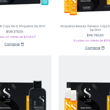
Oil Caja De 12 Ampollas De 13ml
Ampollas Beauty Genesis Caja D
De 13ml
$129.373,00
$119.790,00
tas sin interés de
$21.562,17
6
cuotas sin interés de
$19.