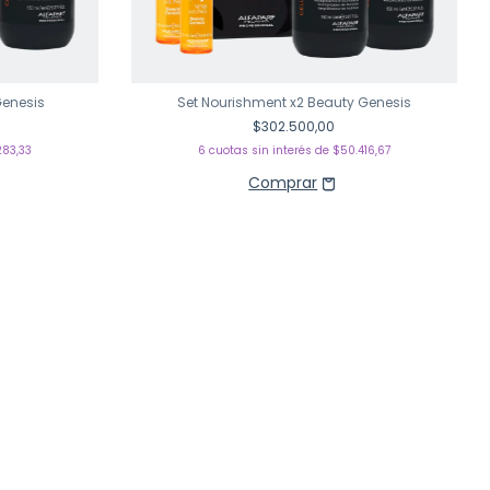
Genesis
Set Nourishment x2 Beauty Genesis
$302.500,00
283,33
6
cuotas sin interés de
$50.416,67