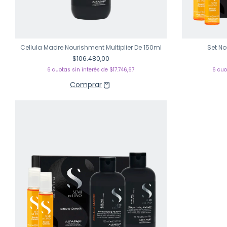
Cellula Madre Nourishment Multiplier De 150ml
Set N
$106.480,00
6
cuotas sin interés de
$17.746,67
6
cuo