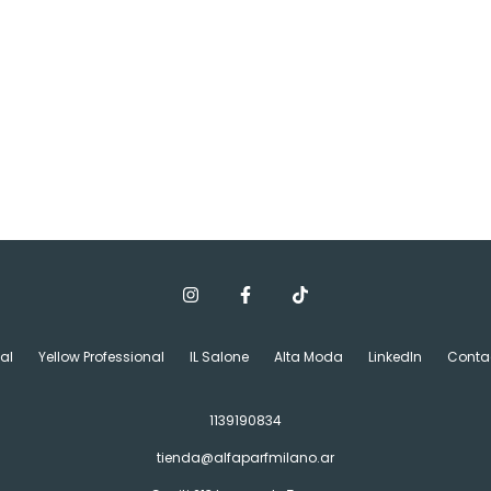
al
Yellow Professional
IL Salone
Alta Moda
LinkedIn
Conta
1139190834
tienda@alfaparfmilano.ar