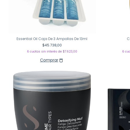
Essential Oil Caja De 3 Ampollas De 13ml
C
$45.738,00
6
cuotas sin interés de
$7.623,00
6
cuo