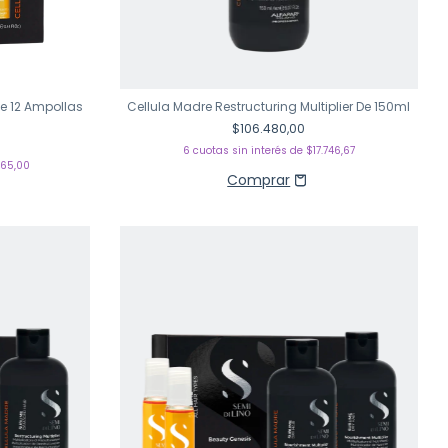
e 12 Ampollas
Cellula Madre Restructuring Multiplier De 150ml
$106.480,00
6
cuotas sin interés de
$17.746,67
965,00