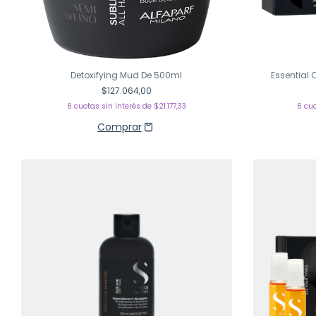
Detoxifying Mud De 500ml
Essential 
$127.064,00
6
cuotas sin interés de
$21.177,33
6
cuo