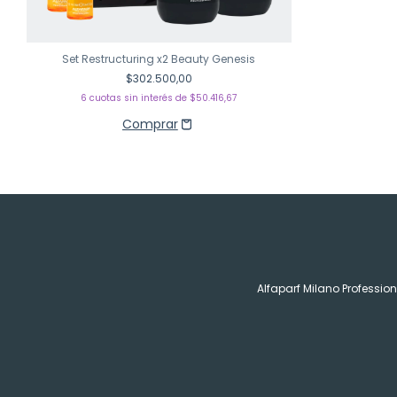
Set Restructuring x2 Beauty Genesis
$302.500,00
6
cuotas sin interés de
$50.416,67
Alfaparf Milano Profession