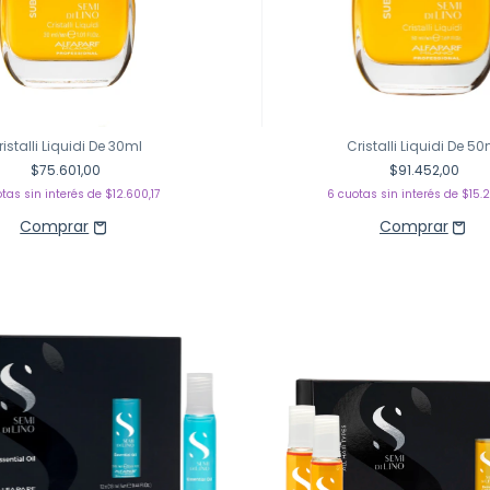
ristalli Liquidi De 30ml
Cristalli Liquidi De 50
$75.601,00
$91.452,00
tas sin interés de
$12.600,17
6
cuotas sin interés de
$15.