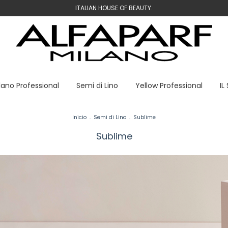
ITALIAN HOUSE OF BEAUTY.
lano Professional
Semi di Lino
Yellow Professional
IL
Inicio
.
Semi di Lino
.
Sublime
Sublime