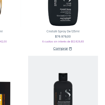
ml
Cristalli Spray De 125ml
$76.979,00
242,00
6
cuotas sin interés de
$12.829,83