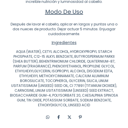
increíble nutrición y luminosidad al cabello.
Modo De Uso
Después de lavar el cabello, aplicar en largos y puntas una o
dos nueces de producto. Dejar actuar 5 minutos. Enjuagar
cuidadosamente.
Ingredientes
AQUA (WATER), CETYL ALCOHOL, HYDROXYPROPYL STARCH
PHOSPHATE, C12-15 ALKYL BENZOATE, BUTYROSPERMUM PARKII
(SHEA BUTTER), BEHENTRIMONIUM CHLORIDE, QUATERNIUM-87,
PARFUM (FRAGRANCE), PHENOXYETHANOL, PROPYLENE GLYCOL,
ETHYLHEXYLGLYCERIN, ISOPROPYL ALCOHOL, DISODIUM EDTA,
ETHYLHEXYL METHOXYCINNAMATE, CALCIUM ALUMINUM
BOROSILICATE, TOCOPHEROL, GLYCERIN, SILICA, LINUM
USITATISSIMUM (LINSEED) SEED OIL, CI 77891 (TITANIUM DIOXIDE),
CARNOSINE, LINUM USITATISSIMUM (LINSEED) SEED EXTRACT,
BIOSACCHARIDE GUM-4, POLYSORBATE 20, CAESALPINIA SPINOSA
GUM, TIN OXIDE, POTASSIUM SORBATE, SODIUM BENZOATE,
ETHOXYDIGLYCOL, LINSEED ACID