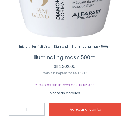
Inicio
.
Semi di Lino
.
Diamond
.
Illuminating mask 500ml
Illuminating mask 500ml
$114.302,00
Precio sin impuestos
$94.464,46
6
cuotas sin interés de
$19.050,33
Ver más detalles
Cambiar CP
Entregas para el CP: