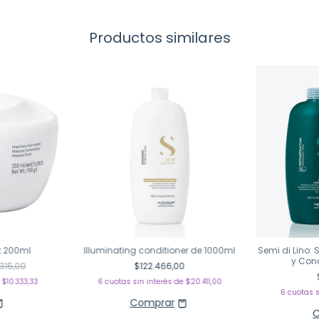
Productos similares
k 200ml
Illuminating conditioner de 1000ml
Semi di Lino
y Con
315,00
$122.466,00
e
$10.333,33
6
cuotas sin interés de
$20.411,00
6
cuotas s