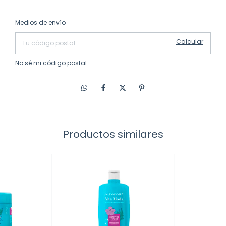
Cambiar CP
Entregas para el CP:
Medios de envío
Calcular
No sé mi código postal
Productos similares