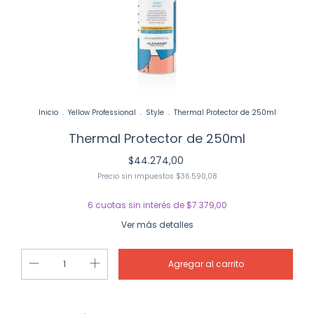
Inicio
.
Yellow Professional
.
Style
.
Thermal Protector de 250ml
Thermal Protector de 250ml
$44.274,00
Precio sin impuestos
$36.590,08
6
cuotas sin interés de
$7.379,00
Ver más detalles
Cambiar CP
Entregas para el CP: