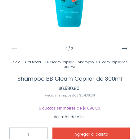
1
/
2
Inicio
.
Alta Moda
.
BB Cream Capilar
.
Shampoo BB Cleam Capilar de
300ml
Shampoo BB Cleam Capilar de 300ml
$6.580,80
Precio sin impuestos
$5.438,68
6
cuotas sin interés de
$1.096,80
Ver más detalles