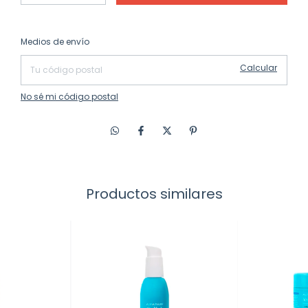
Cambiar CP
Entregas para el CP:
Medios de envío
Calcular
No sé mi código postal
Productos similares