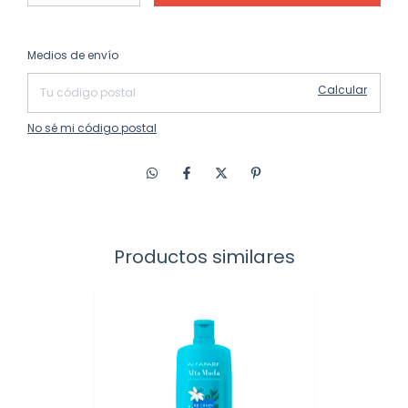
Cambiar CP
Entregas para el CP:
Medios de envío
Calcular
No sé mi código postal
Productos similares