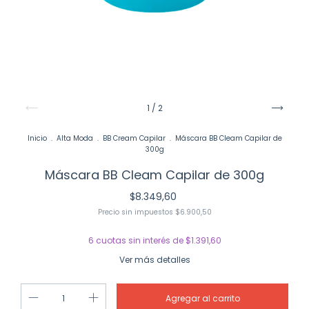
1
/
2
Inicio
.
Alta Moda
.
BB Cream Capilar
.
Máscara BB Cleam Capilar de
300g
Máscara BB Cleam Capilar de 300g
$8.349,60
Precio sin impuestos
$6.900,50
6
cuotas sin interés de
$1.391,60
Ver más detalles