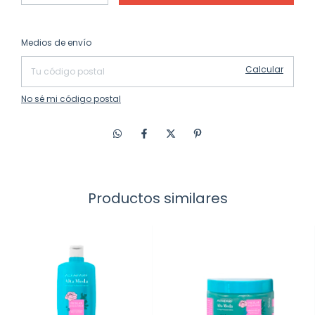
Cambiar CP
Entregas para el CP:
Medios de envío
Calcular
No sé mi código postal
Productos similares