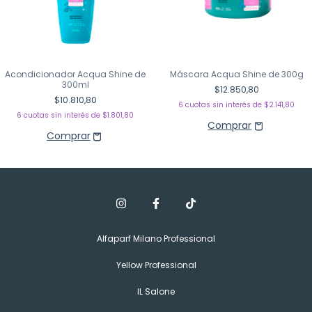
Acondicionador Acqua Shine de
Máscara Acqua Shine de 300g
300ml
$12.850,80
$10.810,80
6
cuotas sin interés de
$2.141,80
6
cuotas sin interés de
$1.801,80
Alfaparf Milano Professional
Yellow Professional
IL Salone