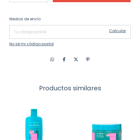
Cambiar CP
Entregas para el CP:
Medios de envío
Calcular
No sé mi código postal
Productos similares