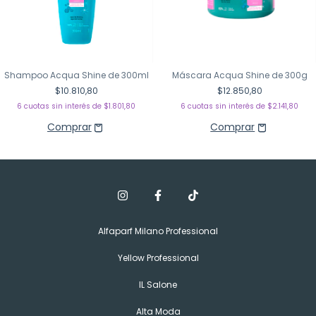
Shampoo Acqua Shine de 300ml
Máscara Acqua Shine de 300g
$10.810,80
$12.850,80
6
cuotas sin interés de
$1.801,80
6
cuotas sin interés de
$2.141,80
Alfaparf Milano Professional
Yellow Professional
IL Salone
Alta Moda