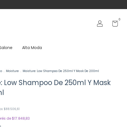
0
 Salone
Alta Moda
no
.
Moisture
.
Moisture: Low Shampoo De 250ml Y Mask De 200ml
e: Low Shampoo De 250ml Y Mask
l
tos
$88.506,61
erés de
$17.848,83
s