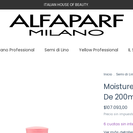
ITALIAN HOUSE OF BEAUTY.
lano Professional
Semi di Lino
Yellow Professional
IL
Inicio
.
Semi di Li
Moistur
De 200m
$107.093,00
Precio sin impues
6
cuotas sin int
Ver más detalle