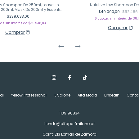
ow Shampoo De 250ml, Leave-in
Nutritive Low Shampoo D
 200ml, Mask De 200ml y Essential
$49.000,00
$52.486
Oil
$239.633,00
6
cuotas sin interés de
$8.
as sin interés de
$39.938,83
al
Yellow Professional
IL Salone
Alta Moda
LinkedIn
Conta
1139190834
tienda@alfaparfmilano.ar
Gorriti 213 Lomas de Zamora