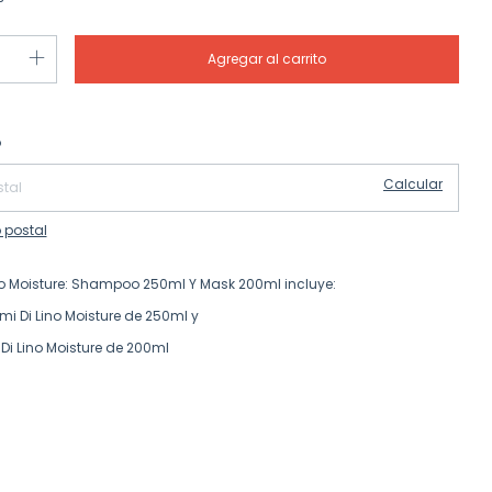
Cambiar CP
 CP:
o
Calcular
 postal
no Moisture: Shampoo 250ml Y Mask 200ml incluye:
 Di Lino Moisture de 250ml y
i Lino Moisture de 200ml