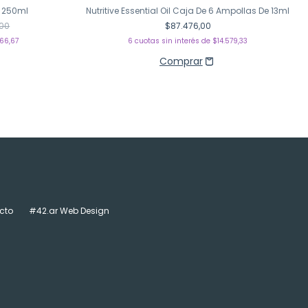
e 250ml
Nutritive Essential Oil Caja De 6 Ampollas De 13ml
,00
$87.476,00
166,67
6
cuotas sin interés de
$14.579,33
cto
#42.ar Web Design