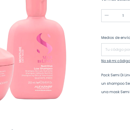
Entregas para el
Medios de enví
No sé mi código
Pack Semi Di Li
un shampoo Semi
una mask Semi D