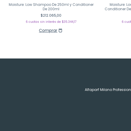
Moisture: Low Shampoo De 250ml y Conditioner
Moisture: L
De 200ml
Conditioner De
$212.065,00
6
cuotas sin interés de
$35.344,17
6
cuot
Alfaparf Milano Profession