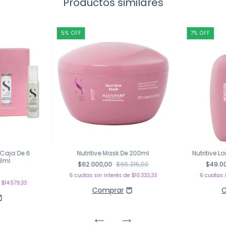
Productos similares
5
%
OFF
7
%
OFF
l Caja De 6
Nutritive Mask De 200ml
Nutritive
13ml
$62.000,00
$65.315,00
$49.0
0
6
cuotas sin interés de
$10.333,33
6
cuotas 
e
$14.579,33