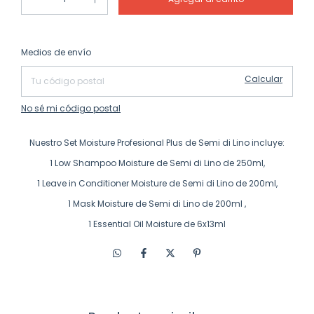
Cambiar CP
Entregas para el CP:
Medios de envío
Calcular
No sé mi código postal
Nuestro Set Moisture Profesional Plus de Semi di Lino incluye:
1 Low Shampoo Moisture de Semi di Lino de 250ml,
1 Leave in Conditioner Moisture de Semi di Lino de 200ml,
1 Mask Moisture de Semi di Lino de 200ml ,
1 Essential Oil Moisture de 6x13ml