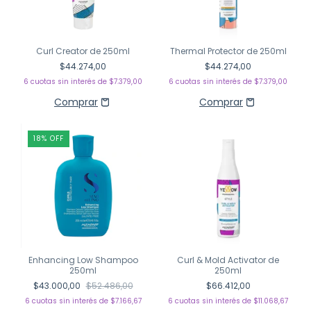
Curl Creator de 250ml
Thermal Protector de 250ml
$44.274,00
$44.274,00
6
cuotas sin interés de
$7.379,00
6
cuotas sin interés de
$7.379,00
18
%
OFF
Enhancing Low Shampoo
Curl & Mold Activator de
250ml
250ml
$43.000,00
$52.486,00
$66.412,00
6
cuotas sin interés de
$7.166,67
6
cuotas sin interés de
$11.068,67