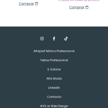
6
cuotas sin interés de
$11.068,67
Alfaparf Milano Professional
Yellow Professional
IL Salone
Alta Moda
LinkedIn
Contacto
#42.ar Web Design