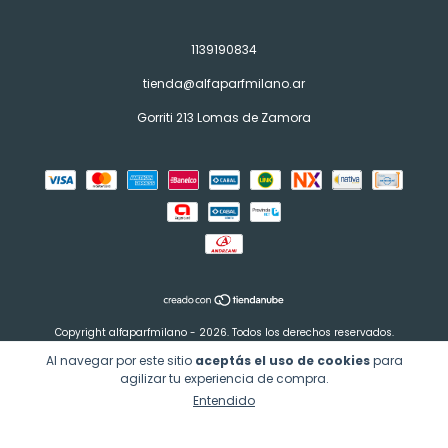
1139190834
tienda@alfaparfmilano.ar
Gorriti 213 Lomas de Zamora
Copyright alfaparfmilano - 2026. Todos los derechos reservados.
Al navegar por este sitio
aceptás el uso de cookies
para
Defensa de las y los consumidores. Para reclamos
ingresá acá.
agilizar tu experiencia de compra.
Botón de arrepentimiento
Entendido