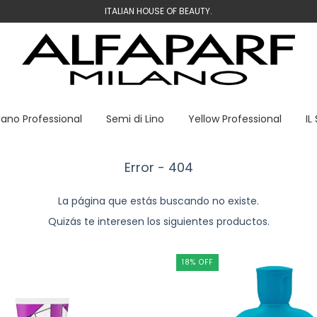
ITALIAN HOUSE OF BEAUTY.
lano Professional
Semi di Lino
Yellow Professional
IL
Error - 404
La página que estás buscando no existe.
Quizás te interesen los siguientes productos.
18
%
OFF