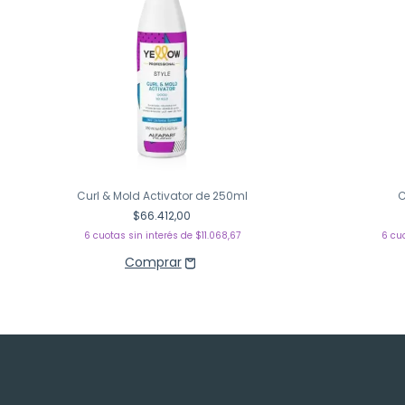
Curl & Mold Activator de 250ml
C
$66.412,00
6
cuotas sin interés de
$11.068,67
6
cu