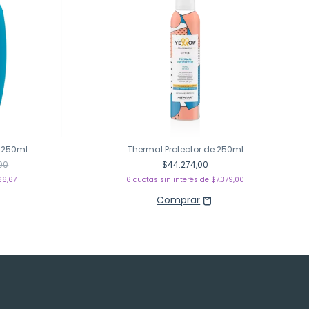
 250ml
Thermal Protector de 250ml
00
$44.274,00
66,67
6
cuotas sin interés de
$7.379,00