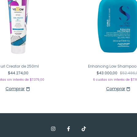
url Creator de 250ml
Enhancing Low Shampoo
$44.274,00
$43.000,00
$52.486,
otas sin interés de
$7.379,00
6
cuotas sin interés de
$7.1