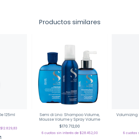
Productos similares
De 125ml
Semi di Lino: Shampoo Volume,
Volumizing
Mousse Volume y Spray Volume
0
$170.712,00
e
$12.829,83
6
cuotas sin interés de
$28.452,00
6
cuotas 