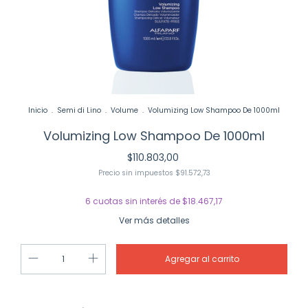
Inicio
.
Semi di Lino
.
Volume
.
Volumizing Low Shampoo De 1000ml
Volumizing Low Shampoo De 1000ml
$110.803,00
Precio sin impuestos
$91.572,73
6
cuotas sin interés de
$18.467,17
Ver más detalles
Cambiar CP
Entregas para el CP: