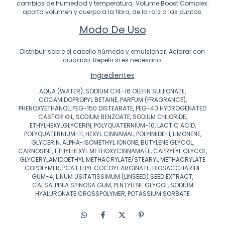
cambios de humedad y temperatura. Volume Boost Complex:
aporta volumen y cuerpo a la fibra, de la raíz a las puntas.
Modo De Uso
Distribuir sobre el cabello húmedo y emulsionar. Aclarar con
cuidado. Repetir si es necesario.
Ingredientes
AQUA (WATER), SODIUM C14-16 OLEFIN SULFONATE,
COCAMIDOPROPYL BETAINE, PARFUM (FRAGRANCE),
PHENOXYETHANOL, PEG-150 DISTEARATE, PEG-40 HYDROGENATED
CASTOR OIL, SODIUM BENZOATE, SODIUM CHLORIDE,
ETHYLHEXYLGLYCERIN, POLYQUATERNIUM-10, LACTIC ACID,
POLYQUATERNIUM-11, HEXYL CINNAMAL, POLYIMIDE-1, LIMONENE,
GLYCERIN, ALPHA-ISOMETHYL IONONE, BUTYLENE GLYCOL,
CARNOSINE, ETHYLHEXYL METHOXYCINNAMATE, CAPRYLYL GLYCOL,
GLYCERYLAMIDOETHYL METHACRYLATE/STEARYL METHACRYLATE
COPOLYMER, PCA ETHYL COCOYL ARGINATE, BIOSACCHARIDE
GUM-4, LINUM USITATISSIMUM (LINSEED) SEED EXTRACT,
CAESALPINIA SPINOSA GUM, PENTYLENE GLYCOL, SODIUM
HYALURONATE CROSSPOLYMER, POTASSIUM SORBATE