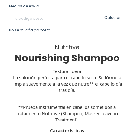
Cambiar CP
Entregas para el CP:
Medios de envío
Calcular
No sé mi código postal
Nutritive
Nourishing Shampoo
Textura ligera
La solución perfecta para el cabello seco. Su fórmula
limpia suavemente a la vez que nutre** el cabello día
tras día.
**Prueba instrumental en cabellos sometidos a
tratamiento Nutritive (Shampoo, Mask y Leave-in
Treatment).
Características